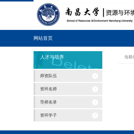
网站首页
导
人才与培养
当前
航
师资队伍
菜
单
资环名师
导师名录
资环学子