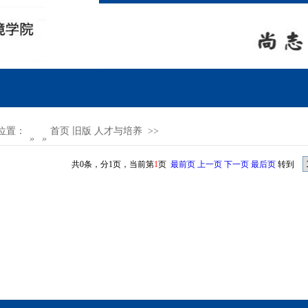
位置：
首页
旧版
人才与培养 >>
»
»
共0条，分1页，当前第
1
页
最前页
上一页
下一页
最后页
转到